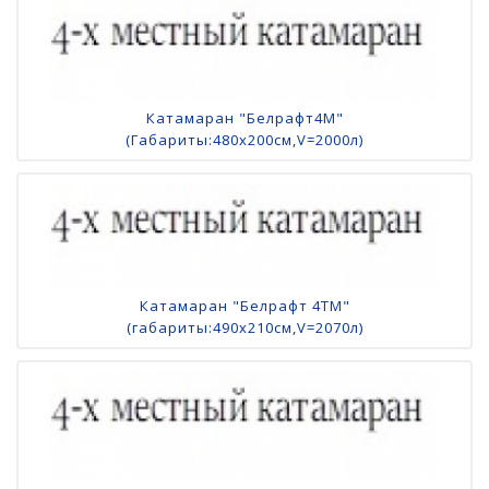
Катамаран "Белрафт4М"
(Габариты:480х200см,V=2000л)
Катамаран "Белрафт 4TМ"
(габариты:490х210см,V=2070л)