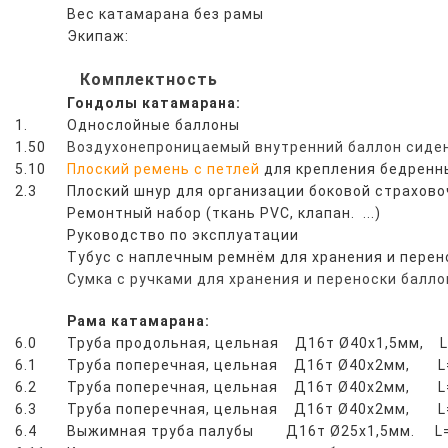
Вес катамарана без рамы
Экипаж:
Комплектность
Гондолы катамарана:
1.
Однослойные баллоны
1.50
Воздухонепроницаемый внутренний баллон сиден
5.10
Плоский ремень с петлей
для крепления бедренн
2.3
Плоский шнур для организации боковой страхово
Ремонтный набор
(ткань PVC, клапан. ...)
Руководство по эксплуатации
Тубус с наплечным ремнём для хранения и перен
Сумка с ручками для хранения и переноски балл
Рама катамарана:
6.0
Труба продольная, цельная Д16т Ø40х1,5мм, 
6.1
Труба поперечная, цельная Д16т Ø40х2мм, L
6.2
Труба поперечная, цельная Д16т Ø40х2мм, L
6.3
Труба поперечная, цельная Д16т Ø40х2мм, L
6.4
Выжимная труба палубы Д16т Ø25х1,5мм. L