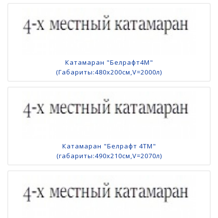
Катамаран "Белрафт4М"
(Габариты:480х200см,V=2000л)
Катамаран "Белрафт 4TМ"
(габариты:490х210см,V=2070л)