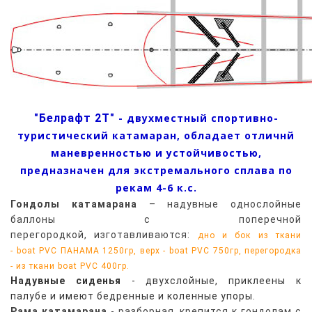
"Белрафт 2Т"
- двухместный спортивно-
туристический катамаран, обладает отличнй
маневренностью и устойчивостью,
предназначен для экстремального сплава по
рекам 4-6 к.с.
Гондолы катамарана
– надувные однослойные
баллоны с поперечной
перегородкой, изготавливаются:
дно и бок из ткани
- boat PVC ПАНАМА 1250гр, верх - boat PVC 750гр, перегородка
- из ткани boat PVC 400гр.
Надувные сиденья
- двухслойные, приклеены к
палубе и имеют бедренные и коленные упоры.
Рама
катамарана
- разборная, крепится к гондолам с