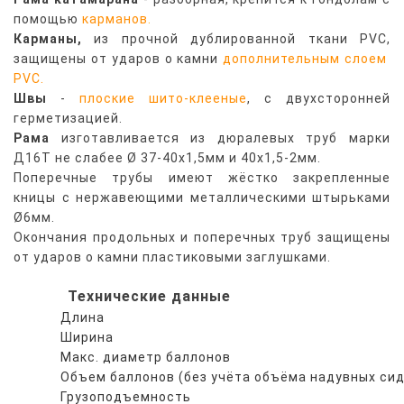
помощью
карманов
.
Карманы,
из прочной дублированной ткани PVC,
защищены от ударов о камни
дополнительным слоем
PVC
.
Швы
-
плоские шито-клееные
,
с двухсторонней
герметизацией.
Рама
изготавливается из дюралевых труб марки
Д16Т не слабее Ø 37-40х1,5мм и 40х1,5-2мм.
Поперечные трубы имеют жёстко закрепленные
кницы с нержавеющими металлическими штырьками
Ø6мм.
Окончания продольных и поперечных труб защищены
от ударов о камни пластиковыми заглушками.
Технические данные
Длина
Ширина
Макс. диаметр баллонов
Объем баллонов
(без учёта объёма надувных си
Грузоподъемность