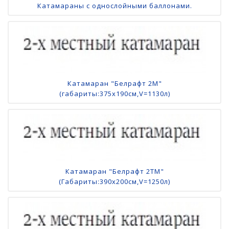
Катамараны с однослойными баллонами.
Катамаран "Белрафт 2М"
(габариты:375х190см,V=1130л)
Катамаран "Белрафт 2ТМ"
(Габариты:390х200см,V=1250л)